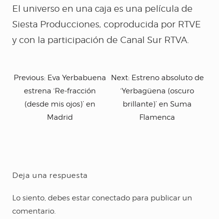
El universo en una caja es una película de
Siesta Producciones, coproducida por RTVE
y con la participación de Canal Sur RTVA.
Previous:
Eva Yerbabuena
Next:
Estreno absoluto de
FACEBOOK
TWITTER
INSTAGRA
estrena ‘Re-fracción
‘Yerbagüena (oscuro
(desde mis ojos)’ en
brillante)’ en Suma
Madrid
Flamenca
Deja una respuesta
Lo siento, debes estar
conectado
para publicar un
comentario.