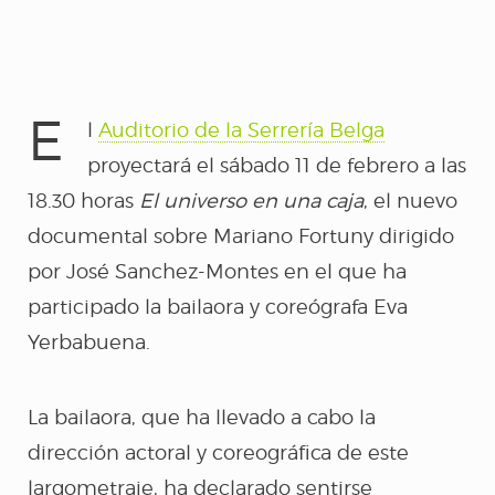
E
l
Auditorio de la Serrería Belga
proyectará el sábado 11 de febrero a las
INICIO
18.30 horas
El universo en una caja
, el nuevo
documental sobre Mariano Fortuny dirigido
Eva
por José Sanchez-Montes en el que ha
participado la bailaora y coreógrafa Eva
Espectáculos
Yerbabuena.
YERBAGÜENA
La bailaora, que ha llevado a cabo la
dirección actoral y coreográfica de este
(oscuro brillante)
largometraje, ha declarado sentirse