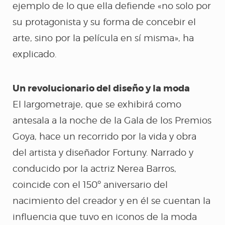
ejemplo de lo que ella defiende «no solo por
su protagonista y su forma de concebir el
CUANDO YO ERA
arte, sino por la película en sí misma», ha
explicado.
LLUVIA
Un revolucionario del diseño y la moda
SANTO Y SEÑA
El largometraje, que se exhibirá como
antesala a la noche de la Gala de los Premios
EL HUSO DE LA
Goya, hace un recorrido por la vida y obra
MEMORIA
del artista y diseñador Fortuny. Narrado y
conducido por la actriz Nerea Barros,
coincide con el 150º aniversario del
A CUATRO VOCES
nacimiento del creador y en él se cuentan la
influencia que tuvo en iconos de la moda
LA VOZ DEL