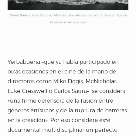
YERBAGÜENA
Nerea Barros, José Sánchez Montes y Eva Yerbabuena durante el rodaje de
‘El universo en una caja’
APARIENCIAS
PERSUASIÓN Y
Yerbabuena –que ya había participado en
DEVOCIÓN
otras ocasiones en el cine de la mano de
directores como Mike Figgis, McNicholas,
Luke Cresswell o Carlos Saura– se considera
¡AY!
«una firme defensora de la fusión entre
géneros artísticos y de la ruptura de barreras
FEDERICO SEGÚN
en la creación». Por eso considera este
LORCA
documental multidisciplinar un perfecto