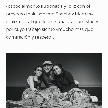
«especialmente ilusionada y feliz con el
RE-FRACCIÓN
proyecto realizado con Sánchez Montes»,
realizador al que le une una gran amistad y
(Desde mis ojos)
por cuyo trabajo siente «mucho más que
admiración y respeto».
AL IGUAL QUE TÚ
D´MADRUGÁ
CUENTOS DE
AZÚCAR
CARNE Y HUESO