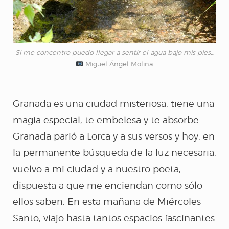
(oscuro brillante)
RE-FRACCIÓN
Si me concentro puedo llegar a sentir el agua bajo mis pies…
Miguel Ángel Molina
(Desde mis ojos)
AL IGUAL QUE TÚ
Granada es una ciudad misteriosa, tiene una
magia especial, te embelesa y te absorbe.
D´MADRUGÁ
Granada parió a Lorca y a sus versos y hoy, en
la permanente búsqueda de la luz necesaria,
CUENTOS DE
vuelvo a mi ciudad y a nuestro poeta,
dispuesta a que me enciendan como sólo
AZÚCAR
ellos saben. En esta mañana de Miércoles
Santo, viajo hasta tantos espacios fascinantes