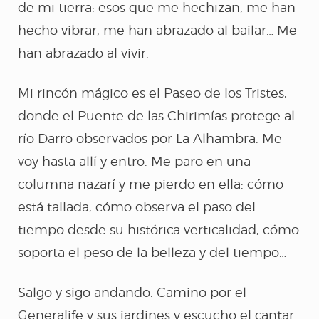
CARNE Y HUESO
de mi tierra: esos que me hechizan, me han
hecho vibrar, me han abrazado al bailar… Me
YERBAGÜENA
han abrazado al vivir.
Mi rincón mágico es el Paseo de los Tristes,
APARIENCIAS
donde el Puente de las Chirimías protege al
río Darro observados por La Alhambra. Me
PERSUASIÓN Y
voy hasta allí y entro. Me paro en una
columna nazarí y me pierdo en ella: cómo
DEVOCIÓN
está tallada, cómo observa el paso del
tiempo desde su histórica verticalidad, cómo
¡AY!
soporta el peso de la belleza y del tiempo…
FEDERICO SEGÚN
Salgo y sigo andando. Camino por el
Generalife y sus jardines y escucho el cantar