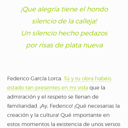
LA VOZ DEL
¡Que alegría tiene el hondo
silencio de la calleja!
SILENCIO
Un silencio hecho pedazos
5MUJERES5
por risas de plata nueva
EVA
Federico García Lorca.
Tú y tu obra habéis
NOTICIAS
estado tan presentes en mi vida
que la
admiración y el respeto se llenan de
CONTACTO
familiaridad. ¡Ay, Federico! ¡Qué necesarias la
creación y la cultura! Qué importante en
estos momentos la existencia de unos versos