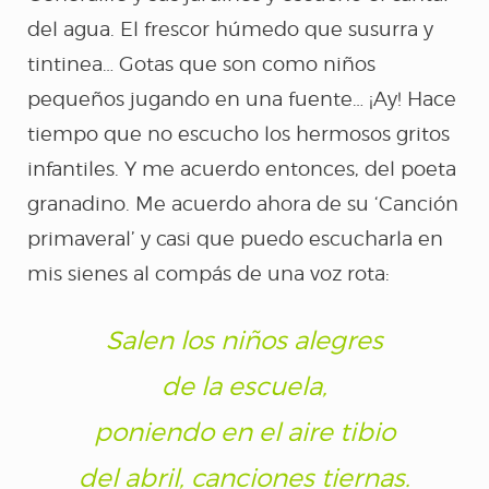
LORCA
del agua. El frescor húmedo que susurra y
tintinea… Gotas que son como niños
CUANDO YO ERA
pequeños jugando en una fuente… ¡Ay! Hace
tiempo que no escucho los hermosos gritos
LLUVIA
infantiles. Y me acuerdo entonces, del poeta
granadino. Me acuerdo ahora de su ‘Canción
SANTO Y SEÑA
primaveral’ y casi que puedo escucharla en
mis sienes al compás de una voz rota:
EL HUSO DE LA
Salen los niños alegres
MEMORIA
de la escuela,
poniendo en el aire tibio
A CUATRO VOCES
del abril, canciones tiernas.