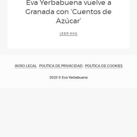
Eva Yerbabuena vuelve a
(Desde mis ojos)
Granada con ‘Cuentos de
Azúcar’
AL IGUAL QUE TÚ
LEER MÁS
D´MADRUGÁ
CUENTOS DE
AVISO LEGAL
·
POLÍTICA DE PRIVACIDAD
·
POLÍTICA DE COOKIES
2023 © Eva Yerbabuena
AZÚCAR
CARNE Y HUESO
YERBAGÜENA