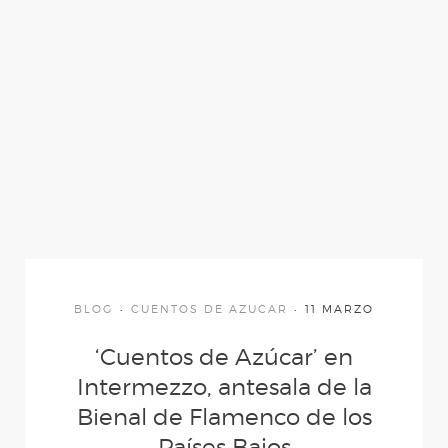
(Desde mis ojos)
AL IGUAL QUE TÚ
D´MADRUGÁ
CUENTOS DE
AZÚCAR
BLOG
CUENTOS DE AZUCAR
11 MARZO
CARNE Y HUESO
‘Cuentos de Azúcar’ en
Intermezzo, antesala de la
YERBAGÜENA
Bienal de Flamenco de los
Países Bajos