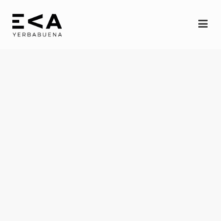
INICIO
Eva
Espectáculos
YERBAGÜENA
(oscuro brillante)
RE-FRACCIÓN