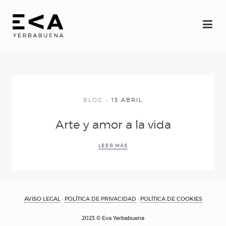
INICIO
Eva
BLOG
13 ABRIL
Espectáculos
Arte y amor a la vida
YERBAGÜENA
LEER MÁS
(oscuro brillante)
AVISO LEGAL
·
POLÍTICA DE PRIVACIDAD
·
POLÍTICA DE COOKIES
RE-FRACCIÓN
2023 © Eva Yerbabuena