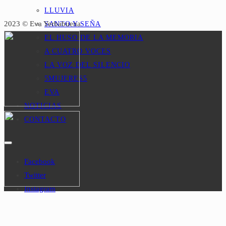
LLUVIA
2023 © Eva Yerbabuena
SANTO Y SEÑA
EL HUSO DE LA MEMORIA
A CUATRO VOCES
LA VOZ DEL SILENCIO
5MUJERES5
EVA
NOTICIAS
CONTACTO
Facebook
Twitter
Instagram