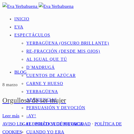
INICIO
EVA
ESPECTÁCULOS
YERBAGÜENA (OSCURO BRILLANTE)
RE-FRACCIÓN (DESDE MIS OJOS)
AL IGUAL QUE TÚ
D´MADRUGÁ
BLOG
CUENTOS DE AZÚCAR
CARNE Y HUESO
8 marzo
YERBAGÜENA
Orgullosa de ser mujer
APARIENCIAS
PERSUASIÓN Y DEVOCIÓN
Leer más
¡AY!
AVISO LEGAL
·
POLÍTICA DE PRIVACIDAD
·
POLÍTICA DE
FEDERICO SEGÚN LORCA
COOKIES
CUANDO YO ERA