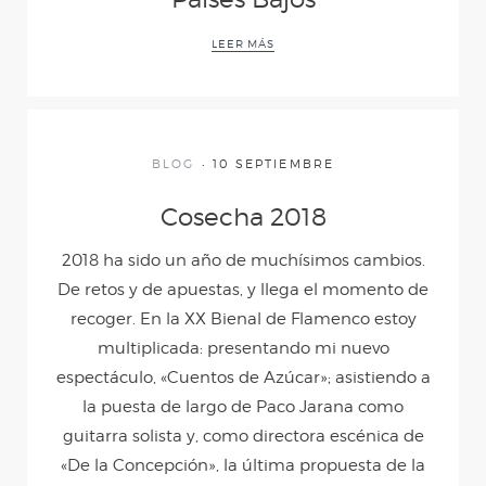
APARIENCIAS
LEER MÁS
PERSUASIÓN Y
DEVOCIÓN
BLOG
10 SEPTIEMBRE
Cosecha 2018
¡AY!
2018 ha sido un año de muchísimos cambios.
De retos y de apuestas, y llega el momento de
FEDERICO SEGÚN
recoger. En la XX Bienal de Flamenco estoy
multiplicada: presentando mi nuevo
LORCA
espectáculo, «Cuentos de Azúcar»; asistiendo a
la puesta de largo de Paco Jarana como
CUANDO YO ERA
guitarra solista y, como directora escénica de
«De la Concepción», la última propuesta de la