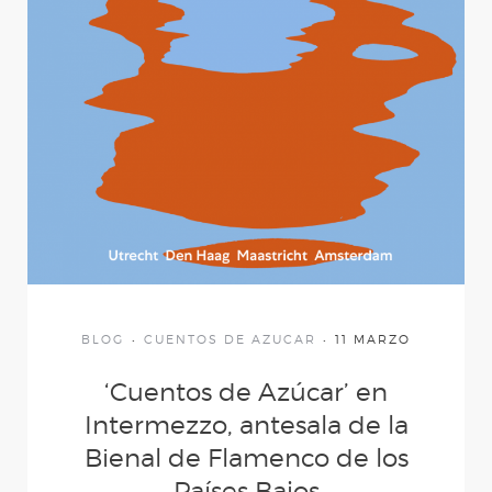
(Desde mis ojos)
AL IGUAL QUE TÚ
D´MADRUGÁ
CUENTOS DE
AZÚCAR
BLOG
CUENTOS DE AZUCAR
11 MARZO
CARNE Y HUESO
‘Cuentos de Azúcar’ en
Intermezzo, antesala de la
YERBAGÜENA
Bienal de Flamenco de los
Países Bajos