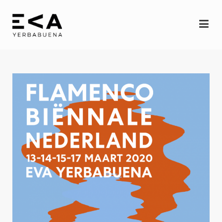
INICIO
Eva
Espectáculos
YERBAGÜENA
(oscuro brillante)
RE-FRACCIÓN