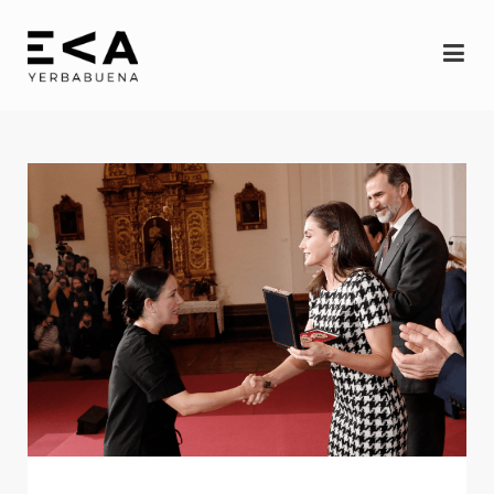
INICIO
Eva
Espectáculos
YERBAGÜENA
(oscuro brillante)
RE-FRACCIÓN