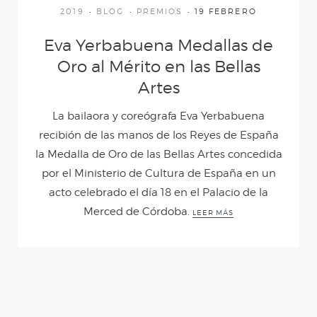
(Desde mis ojos)
2019
BLOG
PREMIOS
19 FEBRERO
Eva Yerbabuena Medallas de
AL IGUAL QUE TÚ
Oro al Mérito en las Bellas
Artes
D´MADRUGÁ
La bailaora y coreógrafa Eva Yerbabuena
recibión de las manos de los Reyes de España
CUENTOS DE
la Medalla de Oro de las Bellas Artes concedida
por el Ministerio de Cultura de España en un
AZÚCAR
acto celebrado el día 18 en el Palacio de la
Merced de Córdoba.
LEER MÁS
CARNE Y HUESO
YERBAGÜENA
AVISO LEGAL
·
POLÍTICA DE PRIVACIDAD
·
POLÍTICA DE COOKIES
2023 © Eva Yerbabuena