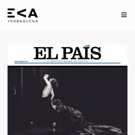
INICIO
Eva
Espectáculos
YERBAGÜENA
(oscuro brillante)
RE-FRACCIÓN (Desde