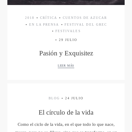
mis ojos)
2018
CRÍTICA
CUENTOS DE AZUCAR
AL IGUAL QUE TÚ
EN LA PRENSA
FESTIVAL DEL GREC
FESTIVALES
29 JULIO
D´MADRUGÁ
Pasión y Exquisitez
CUENTOS DE
LEER MÁS
AZÚCAR
CARNE Y HUESO
BLOG
24 JULIO
El círculo de la vida
YERBAGÜENA
Como el ciclo de la vida, en el que todo lo que nace,