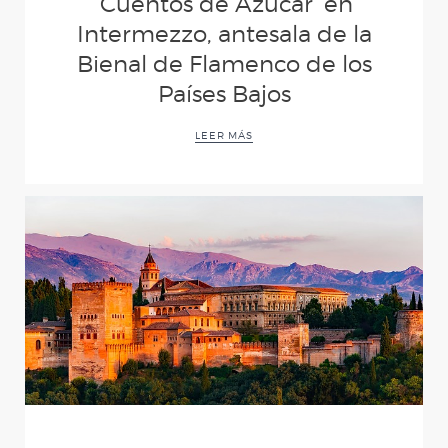
‘Cuentos de Azúcar’ en
(Desde mis ojos)
Intermezzo, antesala de la
Bienal de Flamenco de los
AL IGUAL QUE TÚ
Países Bajos
LEER MÁS
D´MADRUGÁ
CUENTOS DE
AZÚCAR
CARNE Y HUESO
YERBAGÜENA