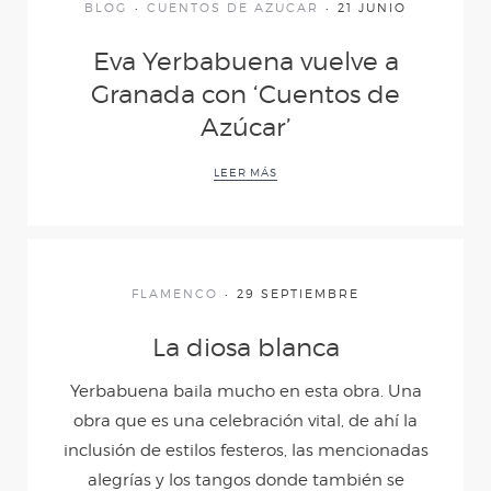
BLOG
CUENTOS DE AZUCAR
21 JUNIO
APARIENCIAS
Eva Yerbabuena vuelve a
Granada con ‘Cuentos de
PERSUASIÓN Y
Azúcar’
DEVOCIÓN
LEER MÁS
¡AY!
FLAMENCO
29 SEPTIEMBRE
FEDERICO SEGÚN
La diosa blanca
LORCA
Yerbabuena baila mucho en esta obra. Una
obra que es una celebración vital, de ahí la
CUANDO YO ERA
inclusión de estilos festeros, las mencionadas
alegrías y los tangos donde también se