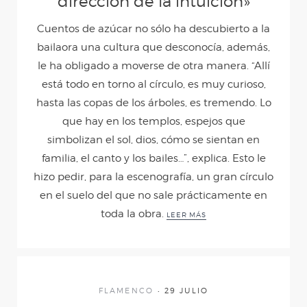
dirección de la intuición»
5MUJERES5
Cuentos de azúcar no sólo ha descubierto a la
bailaora una cultura que desconocía, además,
EVA
le ha obligado a moverse de otra manera. “Allí
está todo en torno al círculo, es muy curioso,
hasta las copas de los árboles, es tremendo. Lo
NOTICIAS
que hay en los templos, espejos que
simbolizan el sol, dios, cómo se sientan en
CONTACTO
familia, el canto y los bailes…”, explica. Esto le
hizo pedir, para la escenografía, un gran círculo
en el suelo del que no sale prácticamente en
toda la obra.
LEER MÁS
FLAMENCO
29 JULIO