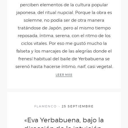
perciben elementos de la cultura popular
LLUVIA
japonesa, del ritual nupcial. Porque la obra es
solemne, no podía ser de otra manera
SANTO Y SEÑA
tratándose de Japón, pero al mismo tiempo
reposada, íntima, serena, con el ritmo de los
ciclos vitales. Por eso me gustó mucho la
EL HUSO DE LA
falseta y los marcajes de las alegrías donde el
frenesí habitual del baile de Yerbabuena se
MEMORIA
serenó hasta hacerse íntimo, naif, casi vegetal.
LEER MÁS
A CUATRO VOCES
LA VOZ DEL
FLAMENCO
25 SEPTIEMBRE
SILENCIO
«Eva Yerbabuena, bajo la