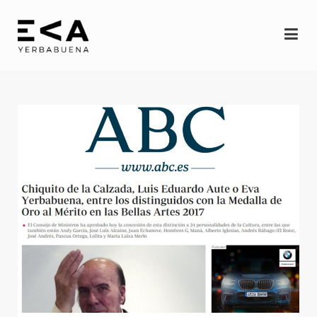
INICIO
Eva
Espectáculos
YERBAGÜENA
(oscuro brillante)
RE-FRACCIÓN