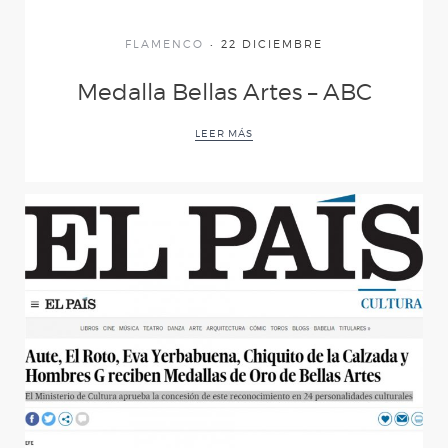
(Desde mis ojos)
FLAMENCO
22 DICIEMBRE
AL IGUAL QUE TÚ
Medalla Bellas Artes – ABC
LEER MÁS
D´MADRUGÁ
CUENTOS DE
AZÚCAR
CARNE Y HUESO
YERBAGÜENA