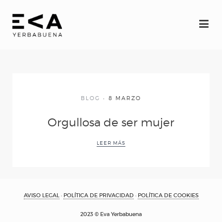
INICIO
Eva
BLOG
8 MARZO
Espectáculos
Orgullosa de ser mujer
YERBAGÜENA
LEER MÁS
(oscuro brillante)
AVISO LEGAL
·
POLÍTICA DE PRIVACIDAD
·
POLÍTICA DE COOKIES
RE-FRACCIÓN
2023 © Eva Yerbabuena