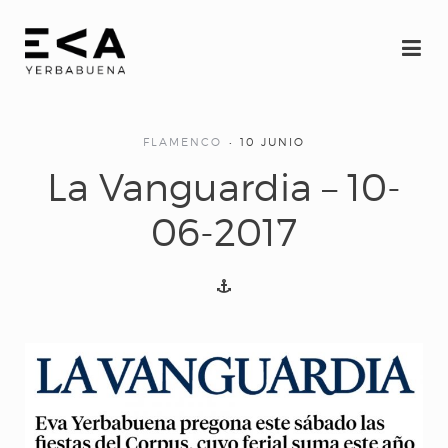
INICIO
Eva
FLAMENCO
10 JUNIO
La Vanguardia – 10-
Espectáculos
06-2017
YERBAGÜENA
(oscuro brillante)
RE-FRACCIÓN