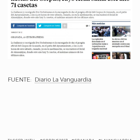
(Desde mis ojos)
AL IGUAL QUE TÚ
D´MADRUGÁ
CUENTOS DE
FUENTE:
Diario La Vanguardia
AZÚCAR
CARNE Y HUESO
YERBAGÜENA