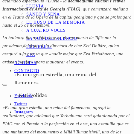
aclamado espectáculo
«Lluvia»
la
decimoquinta edición Festival
LLUVIA
Internacional de Arte de Georgia (FIAG)
, que comenzará mañana
SANTO Y SEÑA
en el Teatro de la Ópera de la capital georgiana y que se prolongará
EL HUSO DE LA MEMORIA
hasta el 25 de noviembre.
A CUATRO VOCES
La bailaora fue recibida hoy en el aeropuerto de Tiflis por la
LA VOZ DEL SILENCIO
presidenta del festival, la directora de cine Keti Dolidze, quien
5MUJERES5
aseguró a la prensa que «nadie mejor que Eva Yerbabuena, una
EVA
artista singular», para inaugurar el evento.
NOTICIAS
CONTACTO
«Es una gran estrella, una reina del
flamenco»
_ Keti Dolidze
Facebook
Twitter
«Es una gran estrella, una reina del flamenco», agregó la
Instagram
realizadora, que adelantó que Yerbabuena será galardonada por el
FIAG con el Premio a la perfección en el arte, una estatuilla que es
una miniatura del monumento a Mijáil Tumanishvili, uno de los