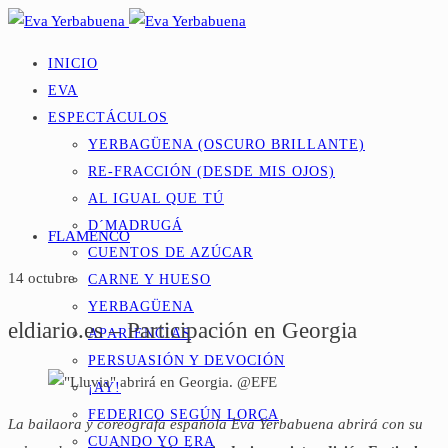
INICIO
EVA
ESPECTÁCULOS
YERBAGÜENA (OSCURO BRILLANTE)
RE-FRACCIÓN (DESDE MIS OJOS)
AL IGUAL QUE TÚ
D´MADRUGÁ
FLAMENCO
CUENTOS DE AZÚCAR
14 octubre
CARNE Y HUESO
YERBAGÜENA
eldiario.es – Participación en Georgia
APARIENCIAS
PERSUASIÓN Y DEVOCIÓN
¡AY!
FEDERICO SEGÚN LORCA
La bailaora y coreógrafa española Eva Yerbabuena abrirá con su
CUANDO YO ERA