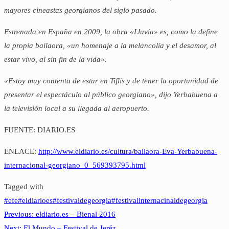
mayores cineastas georgianos del siglo pasado.
Estrenada en España en 2009, la obra «Lluvia» es, como la define
la propia bailaora, «un homenaje a la melancolía y el desamor, al
estar vivo, al sin fin de la vida».
«Estoy muy contenta de estar en Tiflis y de tener la oportunidad de
presentar el espectáculo al público georgiano», dijo Yerbabuena a
la televisión local a su llegada al aeropuerto.
FUENTE: DIARIO.ES
ENLACE:
http://www.eldiario.es/cultura/bailaora-Eva-Yerbabuena-
internacional-georgiano_0_569393795.html
Tagged with
#efe
#eldiarioes
#festivaldegeorgia
#festivalinternacinaldegeorgia
Previous
Previous:
eldiario.es – Bienal 2016
Navegación
Next
post:
Next:
El Mundo – Festival de Jeréz